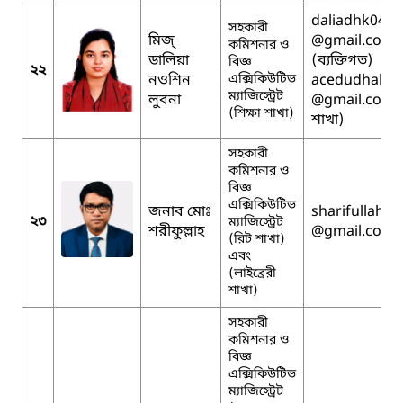
daliadhk041
সহকারী
মিজ্
@gmail.com
কমিশনার ও
ডালিয়া
(ব্যক্তিগত)
বিজ্ঞ
২২
নওশিন
এক্সিকিউটিভ
acedudhaka
ম্যাজিস্ট্রেট
লুবনা
@gmail.com (শ
(শিক্ষা শাখা)
শাখা)
সহকারী
কমিশনার ও
বিজ্ঞ
এক্সিকিউটিভ
জনাব মোঃ
sharifullah07
২৩
ম্যাজিস্ট্রেট
শরীফুল্লাহ
@gmail.com
(রিট শাখা)
এবং
(লাইব্রেরী
শাখা)
সহকারী
কমিশনার ও
বিজ্ঞ
এক্সিকিউটিভ
ম্যাজিস্ট্রেট