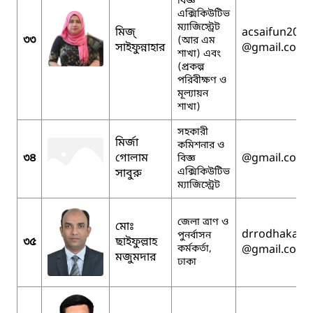
বিজ্ঞ
এক্সিকিউটিভ
ম্যাজিস্ট্রেট
মিজ্
acsaifun2025
৩৩
(আর এম
সাইফুন্নাহার
@gmail.com
শাখা) এবং
(প্রকল্প
পরিবীক্ষণ ও
মূল্যায়ন
শাখা)
সহকারী
মির্জা
কমিশনার ও
৩৪
গোলাম
@gmail.com
বিজ্ঞ
এক্সিকিউটিভ
সাবুরু
ম্যাজিস্ট্রেট
জেলা ত্রাণ ও
মোঃ
drrodhaka
পুনর্বাসন
৩৫
ছাইফুল্লাহ
কর্মকর্তা,
@gmail.com
মজুমদার
ঢাকা