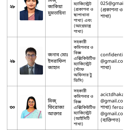
মিজ্
025
@gmail.c
ম্যাজিস্ট্রেট
২৮
জাকিয়া
(প্রকাশনা ও
(প্রকাশনা ও ছা
মুমতাহিনা
ছাপাখানা
শাখা)
শাখা) এবং
(আগ্নেয়াস্ত্র
শাখা)
সহকারী
কমিশনার ও
বিজ্ঞ
জনাব মোঃ
confidentials
এক্সিকিউটিভ
২৯
ইসরাফিল
@gmail.com 
ম্যাজিস্ট্রেট
জাহান
শাখা)
(স্টাফ
অফিসার টু
ডিসি)
সহকারী
acictdhaka01
কমিশনার ও
মিজ্
@gmail.com 
বিজ্ঞ
৩০
ফিরোজা
শাখা) feroza
এক্সিকিউটিভ
ম্যাজিস্ট্রেট
আক্তার
@gmail.com
(আইসিটি
(ব্যক্তিগত)
শাখা)