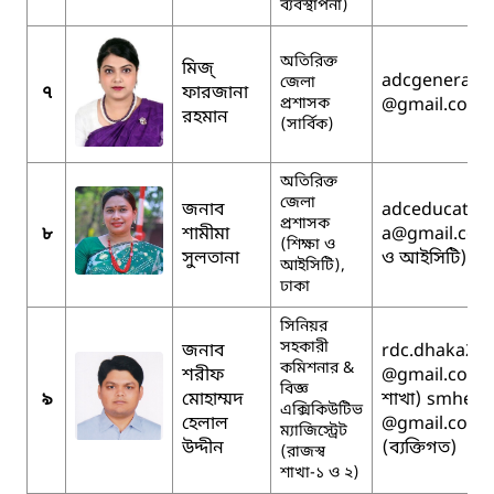
ব্যবস্থাপনা)
অতিরিক্ত
মিজ্
adcgenerald
জেলা
৭
ফারজানা
প্রশাসক
@gmail.com
রহমান
(সার্বিক)
অতিরিক্ত
জেলা
জনাব
adceducation
প্রশাসক
৮
শামীমা
a
@gmail.com (
(শিক্ষা ও
সুলতানা
ও আইসিটি)
আইসিটি),
ঢাকা
সিনিয়র
সহকারী
জনাব
rdc.dhaka20
কমিশনার &
শরীফ
@gmail.com (
বিজ্ঞ
৯
মোহাম্মদ
শাখা) smhela
এক্সিকিউটিভ
হেলাল
@gmail.com
ম্যাজিস্ট্রেট
উদ্দীন
(ব্যক্তিগত)
(রাজস্ব
শাখা-১ ও ২)