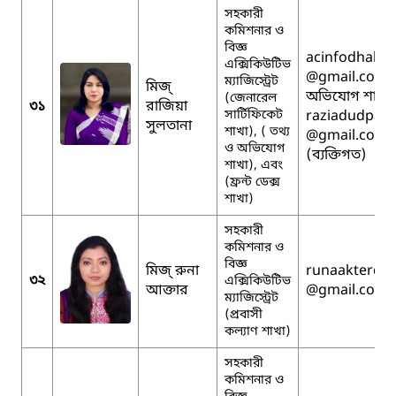
সহকারী
কমিশনার ও
বিজ্ঞ
acinfodhaka
এক্সিকিউটিভ
@gmail.com (
ম্যাজিস্ট্রেট
মিজ্
অভিযোগ শাখা)
(জেনারেল
৩১
রাজিয়া
সার্টিফিকেট
raziadudpa
সুলতানা
শাখা), ( তথ্য
@gmail.com
ও অভিযোগ
(ব্যক্তিগত)
শাখা), এবং
(ফ্রন্ট ডেক্স
শাখা)
সহকারী
কমিশনার ও
বিজ্ঞ
মিজ্ রুনা
runaakterdu
৩২
এক্সিকিউটিভ
আক্তার
@gmail.com
ম্যাজিস্ট্রেট
(প্রবাসী
কল্যাণ শাখা)
সহকারী
কমিশনার ও