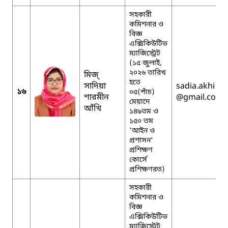
সহকারী
কমিশনার ও
বিজ্ঞ
এক্সিকিউটিভ
ম্যাজিস্ট্রেট
(১৫ জুলাই,
২০২৬ তারিখ
মিজ্
হতে
সাদিয়া
sadia.akhi
১৬
০৫(পাঁচ)
শারমীন
@gmail.com
মেয়াদে
আঁখি
১৪৯তম ও
১৫০ তম
'আইন ও
প্রশাসন'
প্রশিক্ষণ
কোর্সে
প্রশিক্ষণরত)
সহকারী
কমিশনার ও
বিজ্ঞ
এক্সিকিউটিভ
ম্যাজিস্ট্রেট