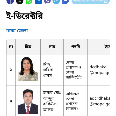
আপনার মতামত প্রদান করুন
ই-ডিরেক্টরি
ঢাকা জেলা
নং
চিত্র
নাম
পদবি
ইমেইল
জেলা
মিজ্‌
dcdhaka
প্রশাসক ও
১
ফরিদা
জেলা
@mopa.gov.
খানম
ম্যাজিস্ট্রেট
জনাব মোঃ
অতিরিক্ত
আব্দুর
adcrdhaka
জেলা
২
রাফিউল
প্রশাসক
@mopa.gov.
(রাজস্ব)
আলম