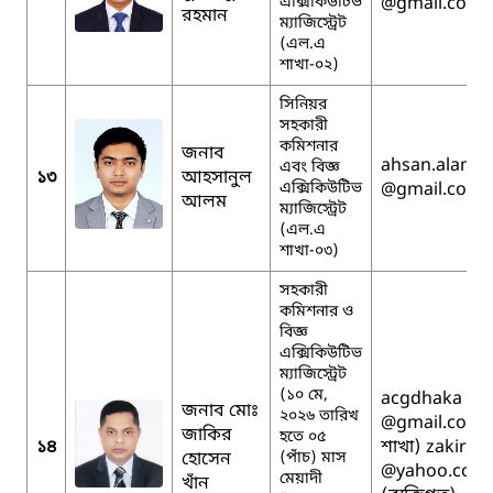
এক্সিকিউটিভ
@gmail.com
রহমান
ম্যাজিস্ট্রেট
(এল.এ
শাখা-০২)
সিনিয়র
সহকারী
কমিশনার
জনাব
ahsan.alam.t
এবং বিজ্ঞ
১৩
আহসানুল
এক্সিকিউটিভ
@gmail.com
আলম
ম্যাজিস্ট্রেট
(এল.এ
শাখা-০৩)
সহকারী
কমিশনার ও
বিজ্ঞ
এক্সিকিউটিভ
ম্যাজিস্ট্রেট
(১০ মে,
acgdhaka
জনাব মোঃ
২০২৬ তারিখ
@gmail.com (
জাকির
হতে ০৫
১৪
শাখা) zakirk
হোসেন
(পাঁচ) মাস
@yahoo.com
মেয়াদী
খাঁন