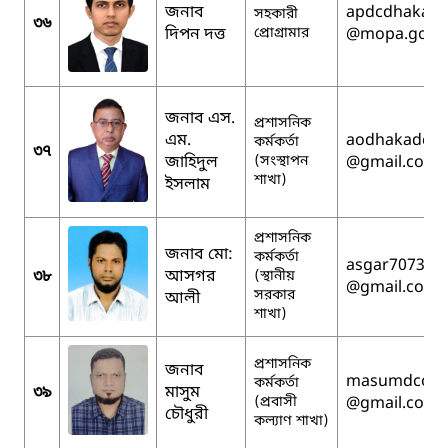
জনাব
apdcdhaka
সহকারী
৩৬
দিপন দত্ত
প্রোগ্রামার
@mopa.gov.
জনাব এস.
প্রশাসনিক
এম.
aodhakadc
কর্মকর্তা
৩৭
জাহিদুল
(সংস্থাপন
@gmail.com
শাখা)
ইসলাম
প্রশাসনিক
জনাব মো:
কর্মকর্তা
asgar7073
৩৮
আসগর
(স্থানীয়
@gmail.com
সরকার
আলী
শাখা)
প্রশাসনিক
জনাব
masumdcoffi
কর্মকর্তা
৩৯
মাসুম
(প্রবাসী
@gmail.com
চৌধুরী
কল্যাণ শাখা)