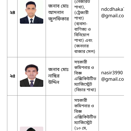
(নেজারত
জনাব মোঃ
শাখা),
ndcdhaka7
২৪
আদনান
(ট্রেজারী
@gmail.com
শাখা)
জুলফিকার
(ব্যবসা-
বাণিজ্য ও
বিনিয়োগ
শাখা) এবং
(জনতার
বাজার সেল)
সহকারী
কমিশনার ও
জনাব মোঃ
nasir3990
বিজ্ঞ
২৫
নাছির
এক্সিকিউটিভ
@gmail.com
উদ্দিন
ম্যাজিস্ট্রেট
(বিচার শাখা)
সহকারী
কমিশনার ও
বিজ্ঞ
এক্সিকিউটিভ
ম্যাজিস্ট্রেট
(১০ মে,