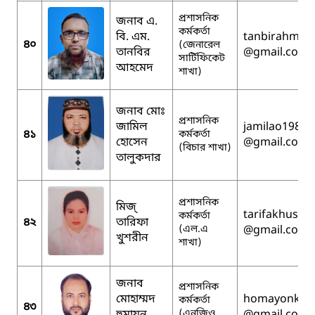
প্রশাসনিক
জনাব এ.
কর্মকর্তা
বি. এম.
tanbirahmed
৪০
(জেনারেল
তানবির
@gmail.com
সার্টিফিকেট
আহমেদ
শাখা)
জনাব মোঃ
প্রশাসনিক
জামিল
jamilao1983
৪১
কর্মকর্তা
হোসেন
@gmail.com
(বিচার শাখা)
তালুকদার
প্রশাসনিক
মিজ্
tarifakhusre
কর্মকর্তা
৪২
তারিফা
(এল.এ
@gmail.com
খুশরীন
শাখা)
জনাব
প্রশাসনিক
মোহাম্মদ
homayonkabi
কর্মকর্তা
৪৩
(এনজিও