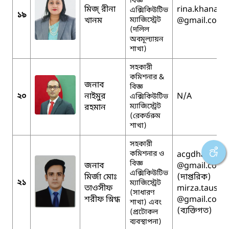
বিজ্ঞ
মিজ্ রীনা
rina.khanam
এক্সিকিউটিভ
১৯
খানম
ম্যাজিস্ট্রেট
@gmail.com
(দলিল
অবমূল্যায়ন
শাখা)
সহকারী
কমিশনার &
জনাব
বিজ্ঞ
২০
নাইমুর
N/A
এক্সিকিউটিভ
ম্যাজিস্ট্রেট
রহমান
(রেকর্ডরুম
শাখা)
সহকারী
কমিশনার ও
acgdhaka
বিজ্ঞ
জনাব
@gmail.com
এক্সিকিউটিভ
মির্জা মোঃ
(দাপ্তরিক)
২১
ম্যাজিস্ট্রেট
তাওসীফ
mirza.tausif
(সাধারণ
শরীফ স্নিগ্ধ
@gmail.com
শাখা) এবং
(ব্যক্তিগত)
(প্রটোকল
ব্যবস্থাপনা)