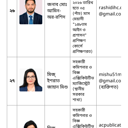
২০২৬ তারিখ
জনাব মোঃ
rashidihc.du
হতে ০৫
২৬
আমিন-
(পাঁচ) মাস
@gmail.com
অর-রশিদ
মেয়াদী
"১৪৮তম
আইন ও
প্রশাসন"
প্রশিক্ষণ
কোর্সে
প্রশিক্ষণরত)
সহকারী
কমিশনার ও
বিজ্ঞ
মিজ্
mishu51mm
এক্সিকিউটিভ
২৭
ইশরাত
@gmail.com
ম্যাজিস্ট্রেট
জাহান মিশু
(ব্যক্তিগত)
(স্থানীয়
সরকার
শাখা)
সহকারী
কমিশনার ও
বিজ্ঞ
acpublicatio
এক্সিকিউটিভ