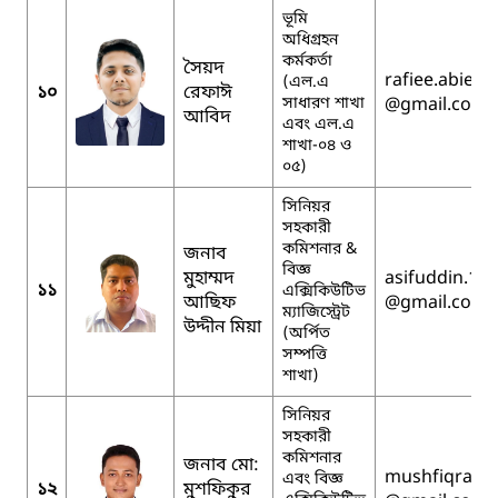
ভূমি
অধিগ্রহন
কর্মকর্তা
সৈয়দ
rafiee.abied
(এল.এ
১০
রেফাঈ
সাধারণ শাখা
@gmail.com
আবিদ
এবং এল.এ
শাখা-০৪ ও
০৫)
সিনিয়র
সহকারী
কমিশনার &
জনাব
বিজ্ঞ
মুহাম্মদ
asifuddin.18
১১
এক্সিকিউটিভ
আছিফ
@gmail.com
ম্যাজিস্ট্রেট
উদ্দীন মিয়া
(অর্পিত
সম্পত্তি
শাখা)
সিনিয়র
সহকারী
কমিশনার
জনাব মো:
mushfiqrah
এবং বিজ্ঞ
১২
মুশফিকুর