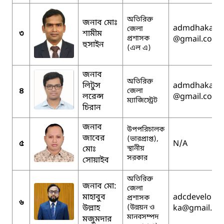
অতিরিক্ত
জনাব মোঃ
admdhaka
জেলা
৩
শামীম
প্রশাসক
@gmail.com
হুসাইন
(এল এ)
জনাব
অতিরিক্ত
লিটুস
admdhaka
৪
জেলা
লরেন্স
@gmail.com
ম্যাজিস্ট্রেট
চিরান
জনাব
উপপরিচালক
জাবের
(ভারপ্রাপ্ত),
৫
N/A
মোঃ
স্থানীয়
সরকার
সোয়াইব
অতিরিক্ত
জনাব মো:
জেলা
মাহাবুব
adcdevelopm
প্রশাসক
৬
উল্লাহ
(উন্নয়ন ও
ka
@gmail.co
মানবসম্পদ
মজুমদার