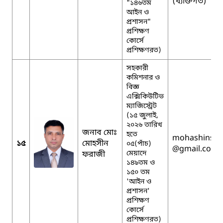
(ব্যক্তিগত)
"১৪৬তম
আইন ও
প্রশাসন"
প্রশিক্ষণ
কোর্সে
প্রশিক্ষণরত)
সহকারী
কমিশনার ও
বিজ্ঞ
এক্সিকিউটিভ
ম্যাজিস্ট্রেট
(১৫ জুলাই,
২০২৬ তারিখ
জনাব মোঃ
হতে
mohashinsw
১৫
মোহসীন
০৫(পাঁচ)
@gmail.com
মেয়াদে
ফরাজী
১৪৯তম ও
১৫০ তম
'আইন ও
প্রশাসন'
প্রশিক্ষণ
কোর্সে
প্রশিক্ষণরত)