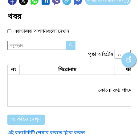
আপনার মতামত প্রদান করুন
খবর
এডভান্সড অপশনগুলো দেখান
পৃষ্ঠা আইটেম
নং
শিরোনাম
ফাইল
কোনো তথ্য পাওয়া য
আর্কাইভ দেখুন
এই কনটেন্টটি শেয়ার করতে ক্লিক করুন